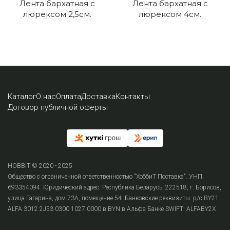
Лента бархатная с
Лента бархатная с
люрексом 2,5см.
люрексом 4см.
Каталог
О нас
Оплата
Доставка
Контакты
Договор публичной оферты
HOBBIT © 2020 - 2025
Общество с ограниченной ответственностью "ХоббиТ Поставка". УНП
693354094. Юридический адрес: Республика Беларусь, 222518, г. Борисов,
улица Гагарина, дом 73А, помещение 54. Банковские реквизиты: р/с BY21
ALFA 3012 2J53 0300 1027 0000 в BYN в Альфа Банке SWIFT: ALFABY2X